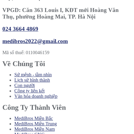
VPGD: Căn 363 Louis I, KĐT mới Hoàng Văn
Thụ, phường Hoàng Mai, TP. Hà Nội
024 3664 4869
medibros2022@gmail.com
Mã số thuế: 0110046159
Về Chúng Tôi
Sứ mệnh - tầm nhìn
Lịch sử hình thành
Con người
Công ty liên kết
Văn hóa doanh nghiệp
Công Ty Thành Viên
MediBros Miền Bắc
MediBros Miền Trung
MediBros Miền Nam