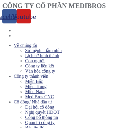
CÔNG TY CỔ PHẦN MEDIBROS
acebook
Youtube
Menu
Về chúng tôi
Sứ mệnh – tầm nhìn
Lịch sử hình thành
Con người
Công ty liên kết
Văn hóa công ty
Công ty thành viên
Miền Bắc
Miền Trung
Miền Nam
MediBros CNC
Cổ đông/ Nhà đầu tư
Đại hội cổ đông
Nghị quyết HĐQT
Công bố thông tin
Quản trị công ty
Bản tin IR